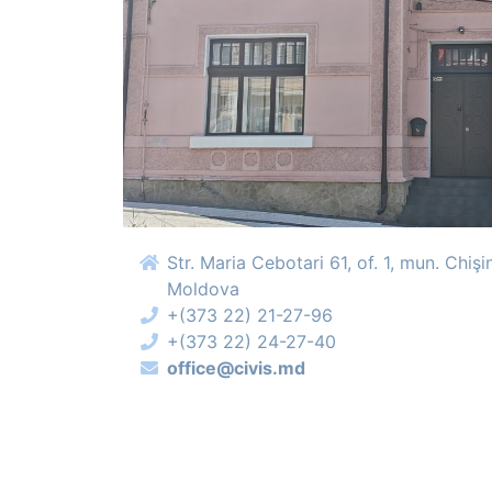
Str. Maria Cebotari 61, of. 1, mun. Chi
Moldova
+(373 22) 21-27-96
+(373 22) 24-27-40
office@civis.md